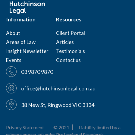
Information
Resources
About
Client Portal
Areas of Law
Articles
Insight Newsletter
Testimonials
Events
Contact us
03 9870 9870
office@hutchinsonlegal.com.au
38 New St, Ringwood VIC 3134
Privacy Statement
© 2021
Liability limited by a
scheme approved under Professional Standards